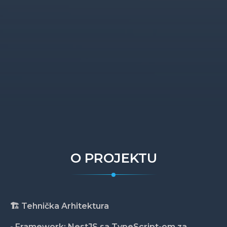
O PROJEKTU
🏗️ Tehnička Arhitektura
- Framework: NestJS sa TypeScript-om za