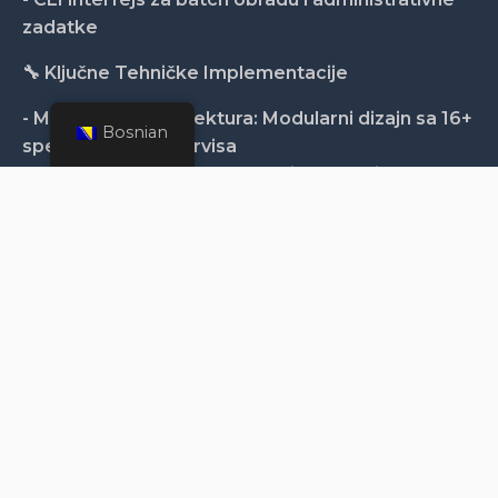
zadatke
🔧 Ključne Tehničke Implementacije
- Mikroservisi Arhitektura: Modularni dizajn sa 16+
Bosnian
specijalizovanih servisa
- Paralelna Obrada: Paralelno izvršavanje
zadataka za optimalnu performansu
- Validacija Podataka: Class-validator i class-
transformer za tipsku sigurnost
- Sigurnost: Environment-bazirana konfiguracija
sa sigurnim upravljanjem credential-ima
- Monitoring: Sveobuhvatno logovanje i praćenje
statusa kroz sve operacije
📊 Poslovni Uticaj
Ova platforma automatizuje 90%+ manuelnih
workflow-ova obrade dealova, omogućavajući